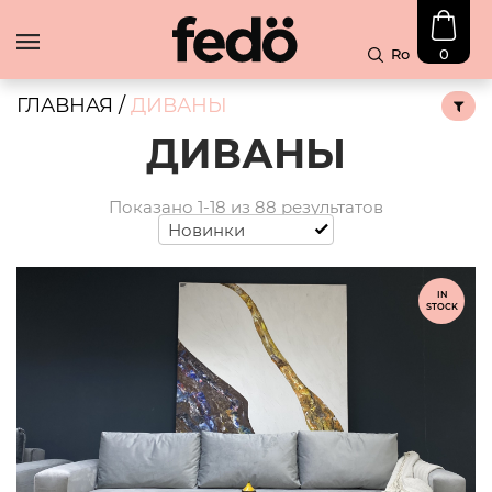
Ro
0
В
Наличии
ГЛАВНАЯ
/
ДИВАНЫ
Скидка
ДИВАНЫ
Диваны
Угловые
Показано 1-18 из 88 результатов
диваны
Новинки
Чехлы
IN
STOCK
Блог
Контакты