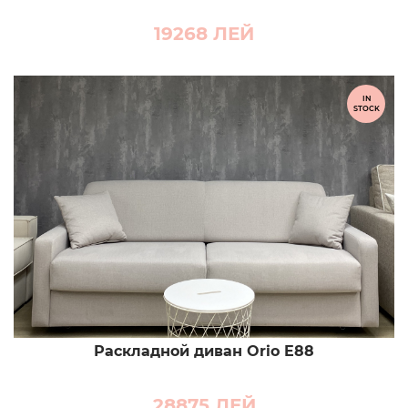
19268
ЛЕЙ
IN
STOCK
Раскладной диван Orio E88
28875
ЛЕЙ