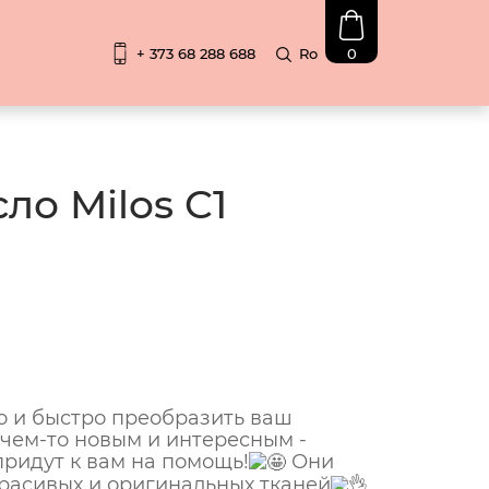
+ 373 68 288 688
Ro
0
ло Milos C1
о и быстро преобразить ваш
чем-то новым и интересным -
ридут к вам на помощь!
Они
расивых и оригинальных тканей
,