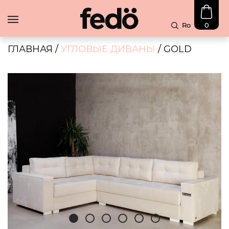
Ro
0
В
Наличии
ГЛАВНАЯ
/
УГЛОВЫЕ ДИВАНЫ
/ GOLD
Скидка
Диваны
Угловые
диваны
Чехлы
Блог
Контакты