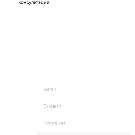
консультация
ХОТИТЕ ЧТО-ТО
ОСОБЕННОЕ?
Просто заполните форму и наши сотрудники свяжутся с вами