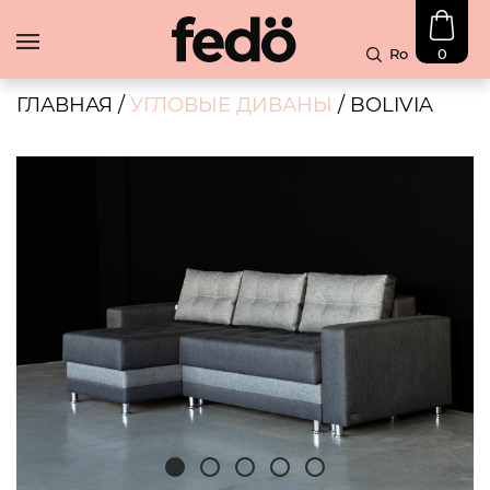
Ro
0
В
Наличии
ГЛАВНАЯ
/
УГЛОВЫЕ ДИВАНЫ
/ BOLIVIA
Скидка
Диваны
Угловые
диваны
Чехлы
Блог
Контакты