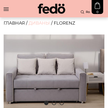
Ro
0
В
Наличии
ГЛАВНАЯ
/
ДИВАНЫ
/ FLORENZ
Скидка
Диваны
Угловые
диваны
Чехлы
Блог
Контакты