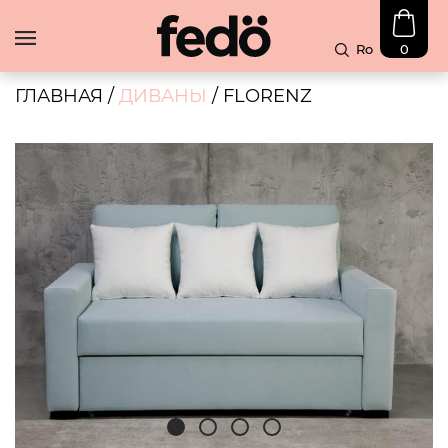
Ro
0
В
Наличии
ГЛАВНАЯ
/
ДИВАНЫ
/ FLORENZ
Скидка
Диваны
Угловые
диваны
Чехлы
Блог
Контакты